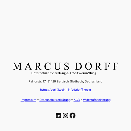
Falltorstr. 17, 51429 Bergisch Gladbach, Deutschland
https://dorff.koeln
|
info@dorff.koeln
Impressum
–
Datenschutzerklärung
–
AGB
–
Widerrufsbelehrung
LinkedIn
Instagram
Facebook