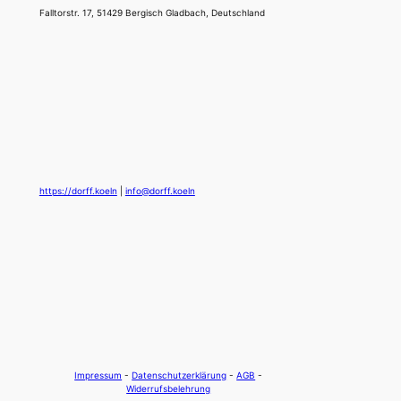
Falltorstr. 17, 51429 Bergisch Gladbach, Deutschland
https://dorff.koeln
|
info@dorff.koeln
Impressum
-
Datenschutzerklärung
-
AGB
-
Widerrufsbelehrung