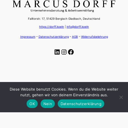
Falltorstr. 17, 51429 Bergisch Gladbach, Deutschland
https://dorff.koeln
|
info@dorff.koeln
Impressum
–
Datenschutzerklärung
–
AGB
–
Widerrufsbelehrung
LinkedIn
Instagram
Facebook
Diese Website benutzt Cookies. Wenn du die Website weiter
nutzt, gehen wir von deinem Einverständnis aus.
OK
Nein
Datenschutzerklärung