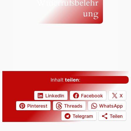
Widerrufsbelehr
ung
Inhalt
teilen
:
LinkedIn
Facebook
X
Pinterest
Threads
WhatsApp
Telegram
Teilen