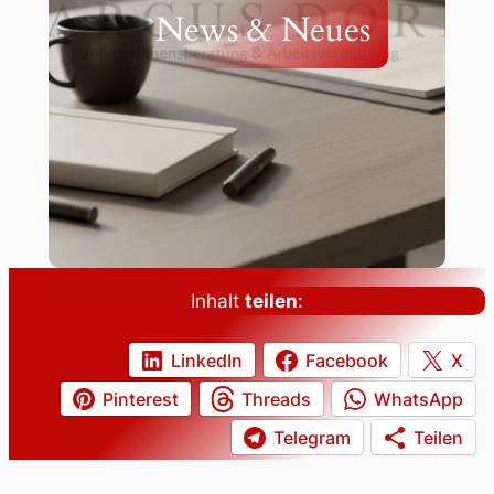
News & Neues
Inhalt
teilen
:
LinkedIn
Facebook
X
Pinterest
Threads
WhatsApp
Telegram
Teilen