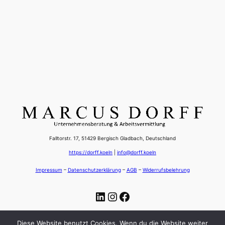
Falltorstr. 17, 51429 Bergisch Gladbach, Deutschland
https://dorff.koeln
|
info@dorff.koeln
Impressum
–
Datenschutzerklärung
–
AGB
–
Widerrufsbelehrung
LinkedIn
Instagram
Facebook
Diese Website benutzt Cookies. Wenn du die Website weiter