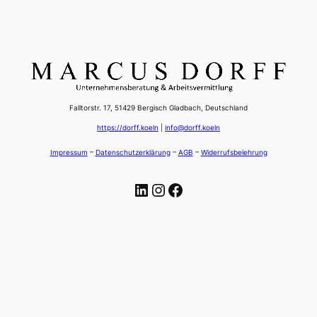
Falltorstr. 17, 51429 Bergisch Gladbach, Deutschland
https://dorff.koeln
|
info@dorff.koeln
Impressum
–
Datenschutzerklärung
–
AGB
–
Widerrufsbelehrung
LinkedIn
Instagram
Facebook