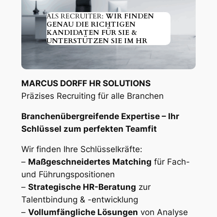
ALS RECRUITER:
WIR FINDEN
GENAU DIE RICHTIGEN
KANDIDATEN FÜR SIE &
UNTERSTÜTZEN SIE IM HR
MARCUS DORFF HR SOLUTIONS
Präzises Recruiting für alle Branchen
Branchenübergreifende Expertise – Ihr
Schlüssel zum perfekten Teamfit
Wir finden Ihre Schlüsselkräfte:
–
Maßgeschneidertes Matching
für Fach-
und Führungspositionen
–
Strategische HR-Beratung
zur
Talentbindung & -entwicklung
–
Vollumfängliche Lösungen
von Analyse